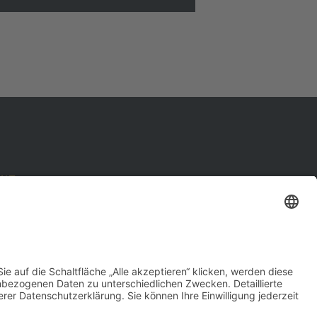
MIT
S
 37b
1 26 30
1 49 36