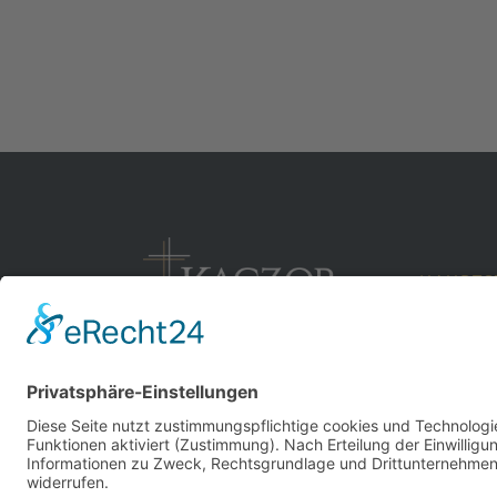
HAUPTS
MIT TR
Dienst den Lebenden ...
Finkenstr
... Ehre den Toten.
45772 Ma
Tel.: 0 23
Fax: 0 23 