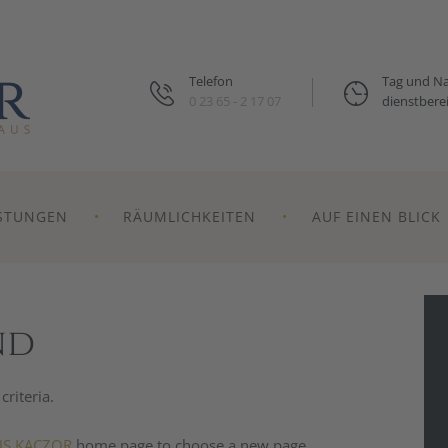
Telefon
Tag und N
0 23 65 - 2 17 07
dienstberei
ISTUNGEN
RÄUMLICHKEITEN
AUF EINEN BLICK
nd
riteria.
S KACZOR
home page to choose a new page.