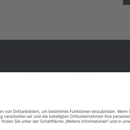
TANDORT
STANDORT
STANDORT 
AUERHAUS
TRAUERHAU
aße 28b
Victoriastraße 171
Brassertstraße
rl
45772 Marl
45768 Marl
 65 - 2 17 07
Tel.: 0 23 65 - 4 26 57
Tel.: 0 23 65 - 
65 - 2 65 46
Fax: 0 23 65 - 41 33 09
Fax: 0 23 65 - 