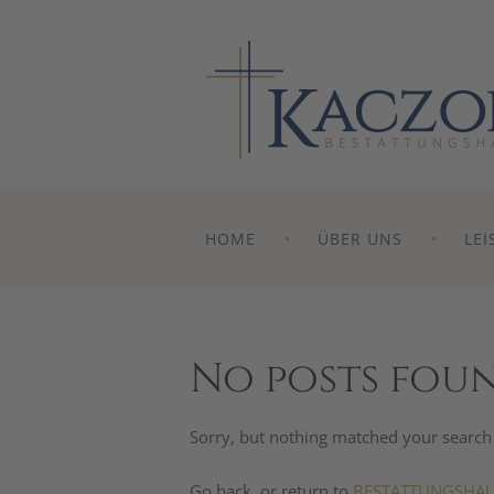
HOME
ÜBER UNS
LE
No posts fou
Sorry, but nothing matched your search c
Go back, or return to
BESTATTUNGSHAU